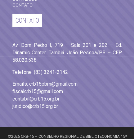
CONTATO
CONTATO
Av. Dom Pedro I, 719 – Sala 201 e 202 – Ed.
Dinamic Center. Tambiá. João Pessoa/PB – CEP
58.020.538
Telefone: (83) 3241-2142
Emails: crb15pbrn@gmail.com
fiscalcrb15@gmail.com
contabil@crb15.org.br
juridico@crb15.org.br
©2026 CRB-15 – CONSELHO REGIONAL DE BIBLIOTECONOMIA 15ª