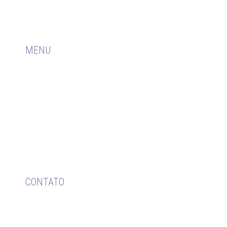
Biblioteconomia, a partir do desmembramento do
CRB-4.
MENU
HOME
0 CRB
PUBLICAÇÕES
REGISTRO
FISCALIZAÇÃO
TRANSPARÊNCIA
CONVÊNIOS
CONTATO
CONTATO
Av. Dom Pedro I, 719 – Sala 201 e 202 – Ed.