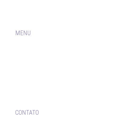
Biblioteconomia, a partir do desmembramento do
CRB-4.
MENU
HOME
0 CRB
PUBLICAÇÕES
REGISTRO
FISCALIZAÇÃO
TRANSPARÊNCIA
CONVÊNIOS
CONTATO
CONTATO
Av. Dom Pedro I, 719 – Sala 201 e 202 – Ed.