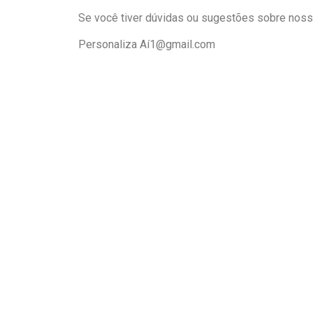
Se você tiver dúvidas ou sugestões sobre nossa
Personaliza Aí1@gmail.com
O CRB-15 foi criado pela Resolução nº 84, d
de outubro de 2007 do Conselho Federal
Biblioteconomia, a partir do desmembrament
CRB-4.