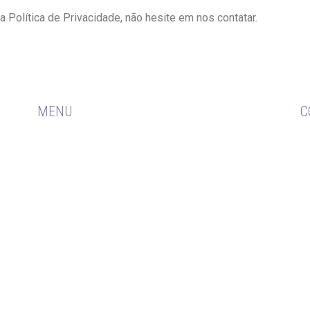
 Política de Privacidade, não hesite em nos contatar.
MENU
C
e 31
 de
HOME
Av
o do
0 CRB
Di
PUBLICAÇÕES
58.
REGISTRO
FISCALIZAÇÃO
Tel
TRANSPARÊNCIA
CONVÊNIOS
Ema
CONTATO
fis
con
jur