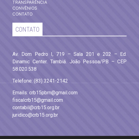
TRANSPARÊNCIA
CONVÊNIOS
CONTATO
CONTATO
Av. Dom Pedro I, 719 – Sala 201 e 202 – Ed.
Dinamic Center. Tambiá. João Pessoa/PB – CEP
58.020.538
Telefone: (83) 3241-2142
Emails: crb15pbrn@gmail.com
fiscalcrb15@gmail.com
contabil@crb15.org.br
juridico@crb15.org.br