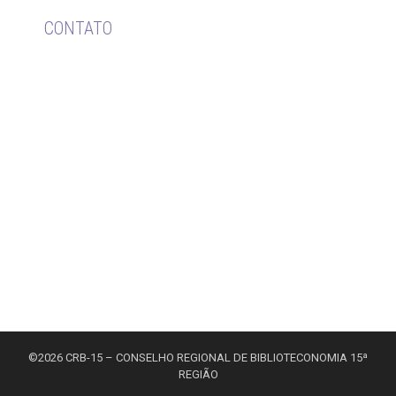
CONTATO
Av. Dom Pedro I, 719 – Sala 201 e 202 – Ed.
Dinamic Center. Tambiá. João Pessoa/PB – CEP
58.020.538
Telefone: (83) 3241-2142
Emails: crb15pbrn@gmail.com
fiscalcrb15@gmail.com
contabil@crb15.org.br
juridico@crb15.org.br
©2026 CRB-15 – CONSELHO REGIONAL DE BIBLIOTECONOMIA 15ª
REGIÃO