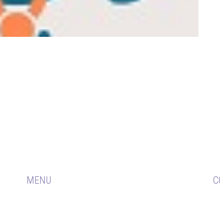
MENU
C
e 31
 de
HOME
Av